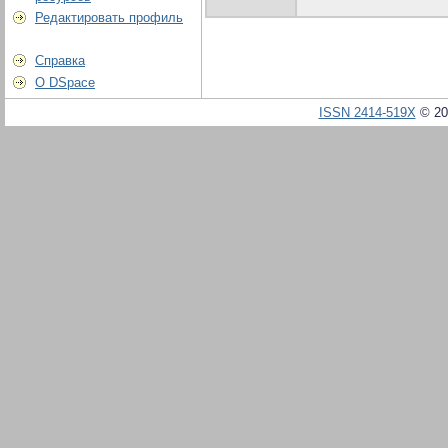
Редактировать профиль
Справка
О DSpace
ISSN 2414-519X
© 20