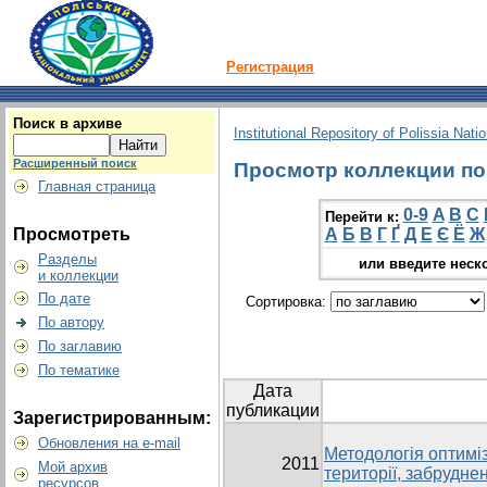
Регистрация
Поиск в архиве
Institutional Repository of Polissia Nati
Расширенный поиск
Просмотр коллекции по 
Главная страница
0-9
A
B
C
Перейти к:
Просмотреть
А
Б
В
Г
Ґ
Д
Е
Є
Ё
Ж
Разделы
или введите неск
и коллекции
По дате
Сортировка:
По автору
По заглавию
По тематике
Дата
публикации
Зарегистрированным:
Обновления на e-mail
Методологія оптимі
2011
Мой архив
території, забрудне
ресурсов