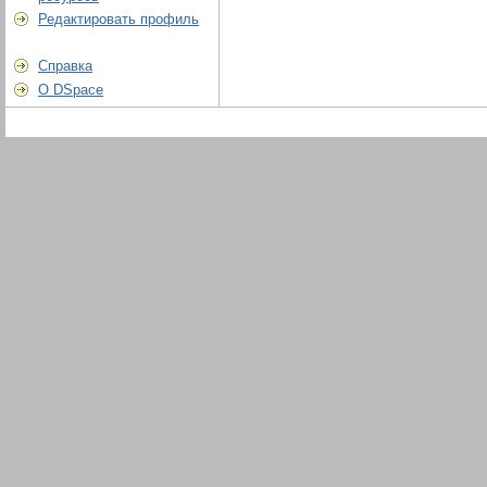
Редактировать профиль
Справка
О DSpace