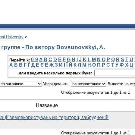
onal University
>
группе - По автору Bovsunovskyi, A.
0-9
A
B
C
D
E
F
G
H
I
J
K
L
M
N
O
P
Q
R
S
T
U
Перейти к:
А
Б
В
Г
Ґ
Д
Е
Є
Ё
Ж
З
И
І
Ї
Й
К
Л
М
Н
О
П
Р
С
Т
У
Ф
Х
Ц
или введите несколько первых букв:
Упорядочнить:
Вывести на ст
Отображение результатов 1 до 1 из 1
Название
ації землекористувань на території, забрудненій
Отображение результатов 1 до 1 из 1