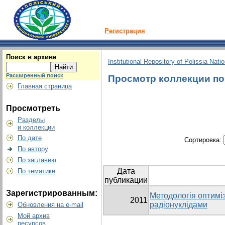
Регистрация
Поиск в архиве
Institutional Repository of Polissia Nati
Расширенный поиск
Просмотр коллекции по 
Главная страница
Просмотреть
Разделы
и коллекции
По дате
Сортировка:
По автору
По заглавию
Дата
По тематике
публикации
Зарегистрированным:
Методологія оптиміз
2011
радіонуклідами
Обновления на e-mail
Мой архив
ресурсов