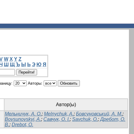
V
W
X
Y
Z
Ч
Ш
Щ
Ъ
Ы
Ь
Э
Ю
Я
раницу:
Авторы:
Автор(ы)
Мельничук, А. О.
;
Melnychuk, A.
;
Бовсуновський, А. М.
;
Bovsunovskyi, A.
;
Савчук, О. І.
;
Savchuk, О.
;
Дребот, О.
В.
;
Drebot, O.