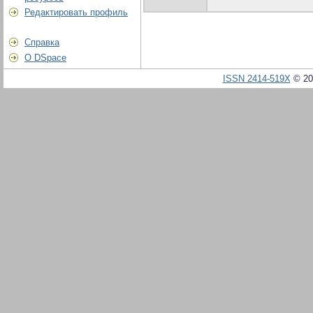
Редактировать профиль
Справка
О DSpace
ISSN 2414-519X
© 20