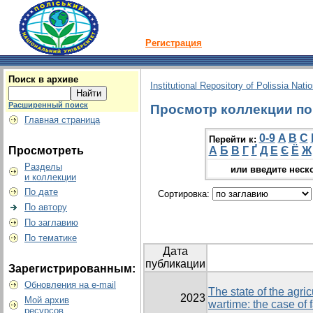
Регистрация
Поиск в архиве
Institutional Repository of Polissia Nati
Расширенный поиск
Просмотр коллекции по г
Главная страница
0-9
A
B
C
Перейти к:
Просмотреть
А
Б
В
Г
Ґ
Д
Е
Є
Ё
Ж
Разделы
или введите неск
и коллекции
По дате
Сортировка:
По автору
По заглавию
По тематике
Дата
публикации
Зарегистрированным:
Обновления на e-mail
The state of the agric
2023
Мой архив
wartime: the case of 
ресурсов