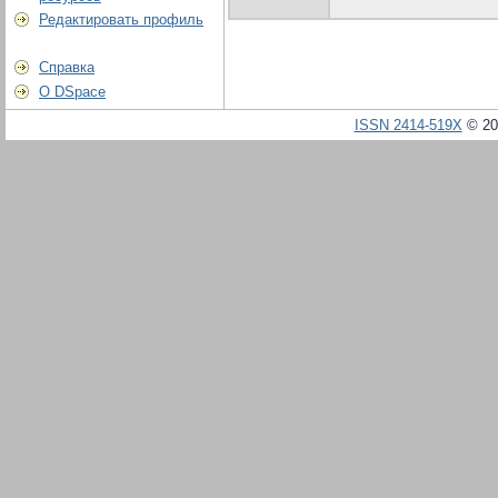
Редактировать профиль
Справка
О DSpace
ISSN 2414-519X
© 20