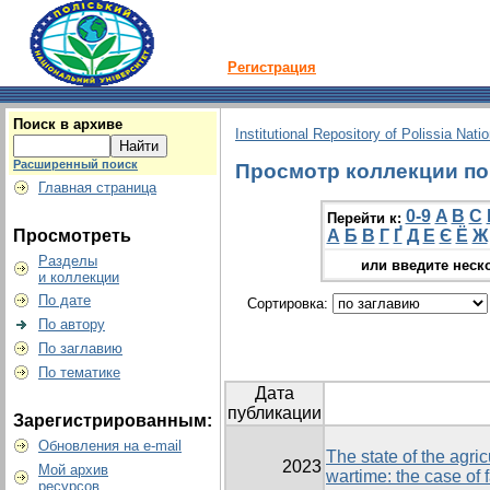
Регистрация
Поиск в архиве
Institutional Repository of Polissia Nati
Расширенный поиск
Просмотр коллекции по г
Главная страница
0-9
A
B
C
Перейти к:
Просмотреть
А
Б
В
Г
Ґ
Д
Е
Є
Ё
Ж
Разделы
или введите неск
и коллекции
По дате
Сортировка:
По автору
По заглавию
По тематике
Дата
публикации
Зарегистрированным:
Обновления на e-mail
The state of the agric
2023
Мой архив
wartime: the case of 
ресурсов