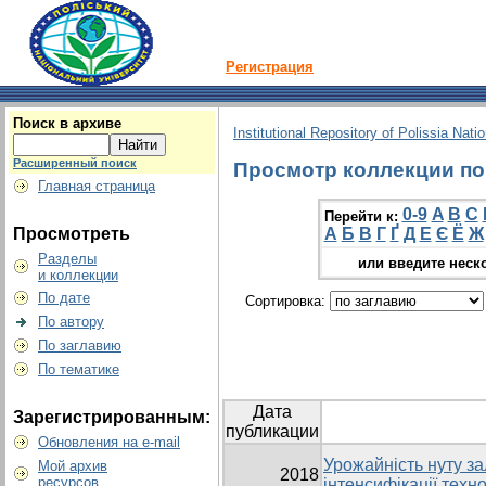
Регистрация
Поиск в архиве
Institutional Repository of Polissia Nati
Расширенный поиск
Просмотр коллекции по г
Главная страница
0-9
A
B
C
Перейти к:
Просмотреть
А
Б
В
Г
Ґ
Д
Е
Є
Ё
Ж
Разделы
или введите неск
и коллекции
По дате
Сортировка:
По автору
По заглавию
По тематике
Дата
Зарегистрированным:
публикации
Обновления на e-mail
Урожайність нуту за
Мой архив
2018
ресурсов
інтенсифікації техн