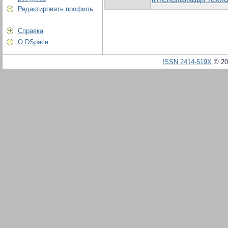
Редактировать профиль
Справка
О DSpace
ISSN 2414-519X
© 20