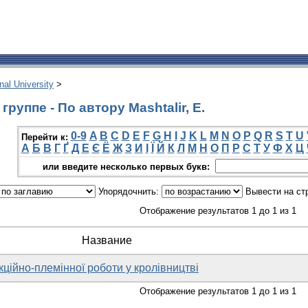
onal University
>
руппе - По автору Mashtalir, E.
0-9
A
B
C
D
E
F
G
H
I
J
K
L
M
N
O
P
Q
R
S
T
U
Перейти к:
А
Б
В
Г
Ґ
Д
Е
Є
Ё
Ж
З
И
І
Ї
Й
К
Л
М
Н
О
П
Р
С
Т
У
Ф
Х
Ц
или введите несколько первых букв:
Упорядочнить:
Вывести на ст
Отображение результатов 1 до 1 из 1
Название
ційно-племінної роботи у кролівництві
Отображение результатов 1 до 1 из 1