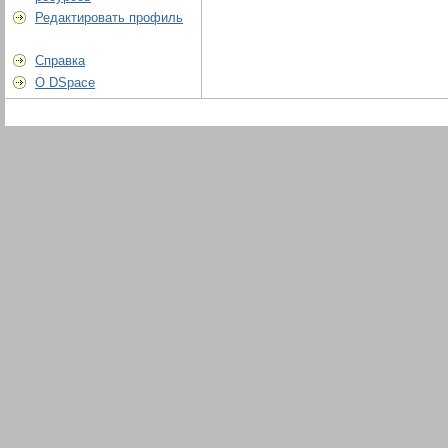
Редактировать профиль
Справка
О DSpace