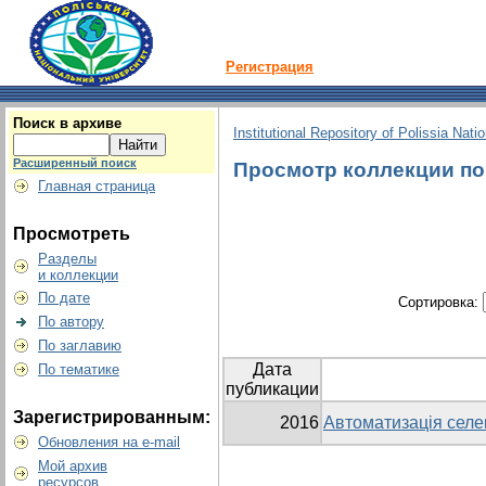
Регистрация
Поиск в архиве
Institutional Repository of Polissia Nati
Расширенный поиск
Просмотр коллекции по г
Главная страница
Просмотреть
Разделы
и коллекции
По дате
Сортировка:
По автору
По заглавию
Дата
По тематике
публикации
Зарегистрированным:
2016
Автоматизація селек
Обновления на e-mail
Мой архив
ресурсов