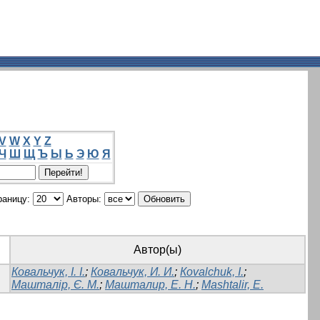
V
W
X
Y
Z
Ч
Ш
Щ
Ъ
Ы
Ь
Э
Ю
Я
раницу:
Авторы:
Автор(ы)
Ковальчук, І. І.
;
Ковальчук, И. И.
;
Кovalchuk, I.
;
Машталір, Є. М.
;
Машталир, Е. Н.
;
Mashtalir, E.