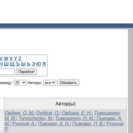
V
W
X
Y
Z
Ч
Ш
Щ
Ъ
Ы
Ь
Э
Ю
Я
раницу:
Авторы:
Автор(ы)
Овдіюк, О. М.
;
Ovdiiuk, O.
;
Овдиюк, Е. Н.
;
Тимошенко,
М. М.
;
Tymoshenko, M.
;
Тимошенко, Н. М.
;
Пивовар, А.
М.
;
Pyvovar, A.
;
Пивовар, А. Н.
;
Пивовар, П. В.
;
Pyvovar,
P.