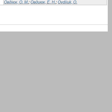
Овдіюк, О. М.
;
Овдиюк, Е. Н.
;
Ovdiiuk, O.