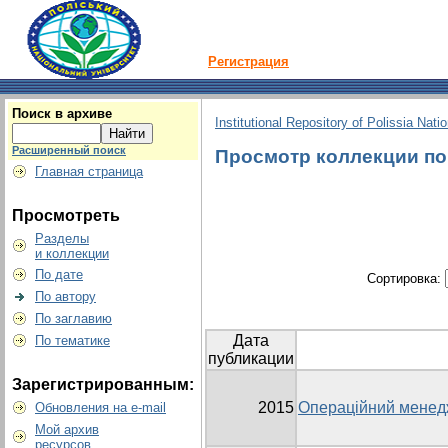
Регистрация
Поиск в архиве
Institutional Repository of Polissia Nati
Расширенный поиск
Просмотр коллекции по г
Главная страница
Просмотреть
Разделы
и коллекции
По дате
Сортировка:
По автору
По заглавию
Дата
По тематике
публикации
Зарегистрированным:
2015
Операційний менед
Обновления на e-mail
Мой архив
ресурсов