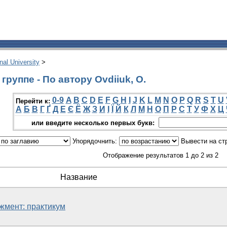
onal University
>
руппе - По автору Ovdiiuk, O.
0-9
A
B
C
D
E
F
G
H
I
J
K
L
M
N
O
P
Q
R
S
T
U
Перейти к:
А
Б
В
Г
Ґ
Д
Е
Є
Ё
Ж
З
И
І
Ї
Й
К
Л
М
Н
О
П
Р
С
Т
У
Ф
Х
Ц
или введите несколько первых букв:
Упорядочнить:
Вывести на ст
Отображение результатов 1 до 2 из 2
Название
жмент: практикум