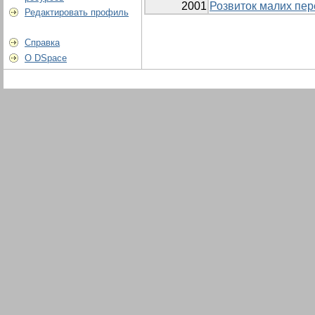
2001
Розвиток малих пер
Редактировать профиль
Справка
О DSpace