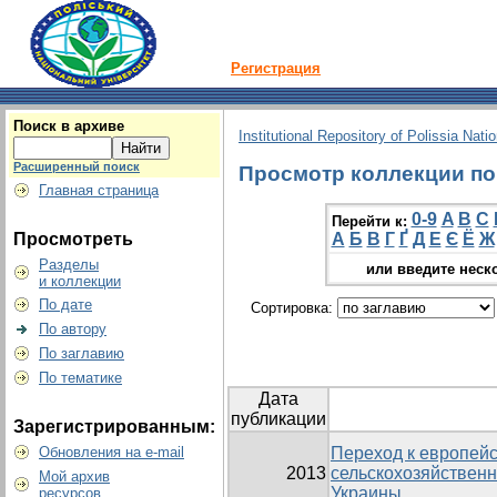
Регистрация
Поиск в архиве
Institutional Repository of Polissia Nati
Расширенный поиск
Просмотр коллекции по г
Главная страница
0-9
A
B
C
Перейти к:
Просмотреть
А
Б
В
Г
Ґ
Д
Е
Є
Ё
Ж
Разделы
или введите неск
и коллекции
По дате
Сортировка:
По автору
По заглавию
По тематике
Дата
публикации
Зарегистрированным:
Обновления на e-mail
Переход к европей
2013
сельскохозяйственн
Мой архив
Украины
ресурсов