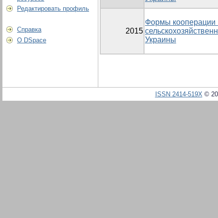
Редактировать профиль
Формы кооперации 
Справка
2015
сельскохозяйственн
Украины
О DSpace
ISSN 2414-519X
© 20