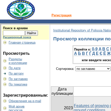
Регистрация
Поиск в архиве
Institutional Repository of Polissia Nati
Расширенный поиск
Просмотр коллекции по г
Главная страница
0-9
A
B
C
Перейти к:
Просмотреть
А
Б
В
Г
Ґ
Д
Е
Є
Ё
Ж
Разделы
или введите неск
и коллекции
По дате
Сортировка:
По автору
По заглавию
По тематике
Дата
публикации
Зарегистрированным:
Обновления на e-mail
Features of growing 
Мой архив
2023
ground conditions
ресурсов