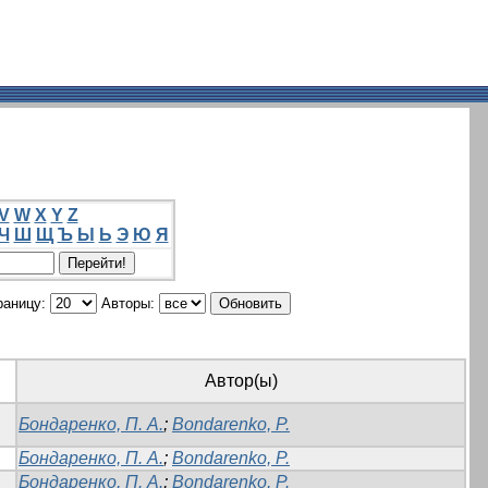
V
W
X
Y
Z
Ч
Ш
Щ
Ъ
Ы
Ь
Э
Ю
Я
раницу:
Авторы:
Автор(ы)
Бондаренко, П. А.
;
Bondarenko, P.
Бондаренко, П. А.
;
Bondarenko, P.
Бондаренко, П. А.
;
Bondarenko, P.