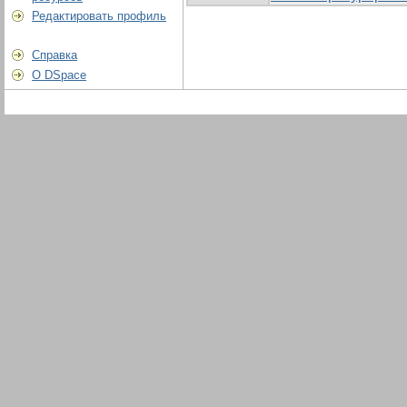
Редактировать профиль
Справка
О DSpace