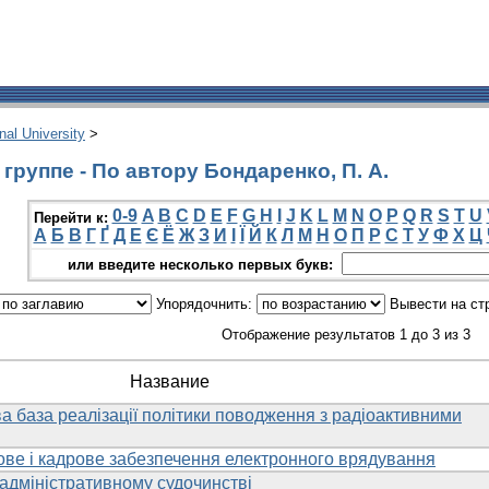
onal University
>
группе - По автору Бондаренко, П. А.
0-9
A
B
C
D
E
F
G
H
I
J
K
L
M
N
O
P
Q
R
S
T
U
Перейти к:
А
Б
В
Г
Ґ
Д
Е
Є
Ё
Ж
З
И
І
Ї
Й
К
Л
М
Н
О
П
Р
С
Т
У
Ф
Х
Ц
или введите несколько первых букв:
Упорядочнить:
Вывести на ст
Отображение результатов 1 до 3 из 3
Название
 база реалізації політики поводження з радіоактивними
ове і кадрове забезпечення електронного врядування
 адміністративному судочинстві