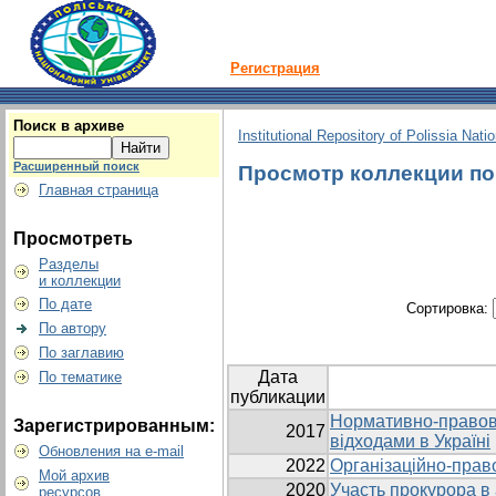
Регистрация
Поиск в архиве
Institutional Repository of Polissia Nati
Расширенный поиск
Просмотр коллекции по 
Главная страница
Просмотреть
Разделы
и коллекции
По дате
Сортировка:
По автору
По заглавию
Дата
По тематике
публикации
Нормативно-правова
Зарегистрированным:
2017
відходами в Україні
Обновления на e-mail
2022
Організаційно-прав
Мой архив
2020
Участь прокурора в
ресурсов