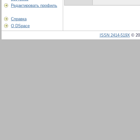
Редактировать профиль
Справка
О DSpace
ISSN 2414-519X
© 20