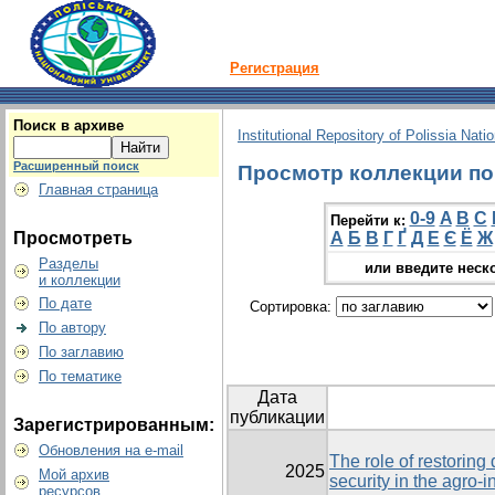
Регистрация
Поиск в архиве
Institutional Repository of Polissia Nati
Расширенный поиск
Просмотр коллекции по 
Главная страница
0-9
A
B
C
Перейти к:
Просмотреть
А
Б
В
Г
Ґ
Д
Е
Є
Ё
Ж
Разделы
или введите неск
и коллекции
По дате
Сортировка:
По автору
По заглавию
По тематике
Дата
публикации
Зарегистрированным:
Обновления на e-mail
The role of restoring
2025
Мой архив
security in the agro-i
ресурсов