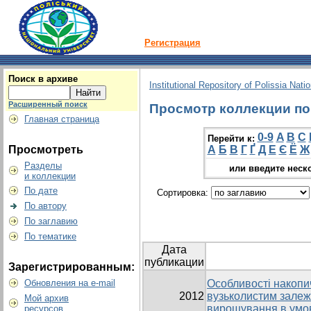
Регистрация
Поиск в архиве
Institutional Repository of Polissia Nati
Расширенный поиск
Просмотр коллекции по 
Главная страница
0-9
A
B
C
Перейти к:
Просмотреть
А
Б
В
Г
Ґ
Д
Е
Є
Ё
Ж
Разделы
или введите неск
и коллекции
По дате
Сортировка:
По автору
По заглавию
По тематике
Дата
публикации
Зарегистрированным:
Обновления на e-mail
Особливості накопи
2012
вузьколистим залежн
Мой архив
вирощування в умов
ресурсов