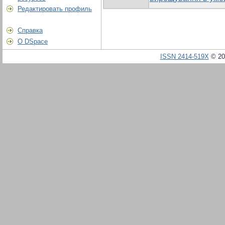
Редактировать профиль
Справка
О DSpace
ISSN 2414-519X
© 20