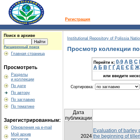
Регистрация
Поиск в архиве
Institutional Repository of Polissia Nati
Расширенный поиск
Просмотр коллекции по 
Главная страница
0-9
A
B
C
Перейти к:
Просмотреть
А
Б
В
Г
Ґ
Д
Е
Є
Ё
Ж
Разделы
или введите неск
и коллекции
По дате
Сортировка:
По автору
По заглавию
По тематике
Дата
публикации
Зарегистрированным:
Обновления на e-mail
Evaluation of barley
Мой архив
2024
the beginning of till
ресурсов