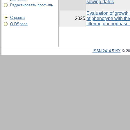
sowing dates
Редактировать профиль
Evaluation of growth
Справка
2025
of phenotype with thr
tillering phenophase 
О DSpace
ISSN 2414-519X
© 20