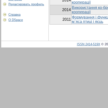
2014
кооперації
Редактировать профиль
Використання ко-бр
2014
кооперації
Справка
Формування і функц
2011
О DSpace
м`яса птиці і яєць
ISSN 2414-519X
© 20