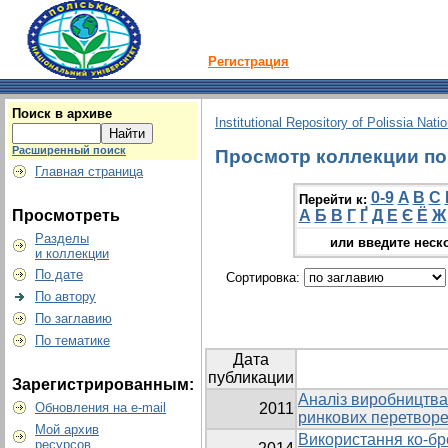
Регистрация
Поиск в архиве
Institutional Repository of Polissia Nati
Расширенный поиск
Просмотр коллекции по г
Главная страница
0-9
A
B
C
Перейти к:
Просмотреть
А
Б
В
Г
Ґ
Д
Е
Є
Ё
Ж
Разделы
или введите неск
и коллекции
По дате
Сортировка:
По автору
По заглавию
По тематике
Дата
публикации
Зарегистрированным:
Аналіз виробництва
Обновления на e-mail
2011
ринкових перетвор
Мой архив
Використання ко-бр
ресурсов