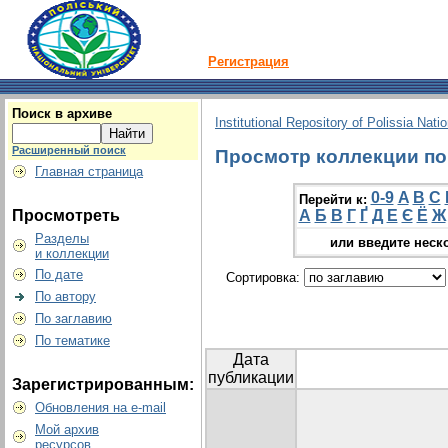
Регистрация
Поиск в архиве
Institutional Repository of Polissia Nati
Расширенный поиск
Просмотр коллекции по г
Главная страница
0-9
A
B
C
Перейти к:
Просмотреть
А
Б
В
Г
Ґ
Д
Е
Є
Ё
Ж
Разделы
или введите неск
и коллекции
По дате
Сортировка:
По автору
По заглавию
По тематике
Дата
публикации
Зарегистрированным:
Обновления на e-mail
Мой архив
ресурсов