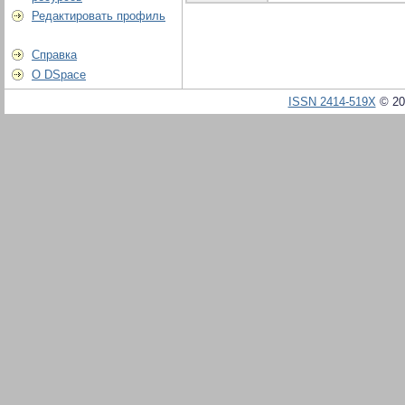
Редактировать профиль
Справка
О DSpace
ISSN 2414-519X
© 20