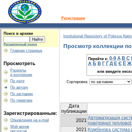
Регистрация
Поиск в архиве
Institutional Repository of Polissia Nati
Расширенный поиск
Просмотр коллекции по 
Главная страница
0-9
A
B
C
Перейти к:
Просмотреть
А
Б
В
Г
Ґ
Д
Е
Є
Ё
Ж
Разделы
или введите неск
и коллекции
По дате
Сортировка:
По автору
По заглавию
По тематике
Дата
публикации
Зарегистрированным:
Автоматизація сист
Обновления на e-mail
2021
повітряної теплової
Мой архив
2021
Комбінова система 
ресурсов