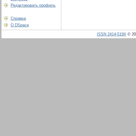
Редактировать профиль
Справка
О DSpace
ISSN 2414-519X
© 20