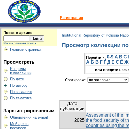
Регистрация
Поиск в архиве
Institutional Repository of Polissia Nati
Расширенный поиск
Просмотр коллекции по 
Главная страница
0-9
A
B
C
Перейти к:
Просмотреть
А
Б
В
Г
Ґ
Д
Е
Є
Ё
Ж
Разделы
или введите неск
и коллекции
По дате
Сортировка:
По автору
По заглавию
По тематике
Дата
публикации
Зарегистрированным:
Assessment of the im
Обновления на e-mail
2025
the food security of 
Мой архив
countries using the 
ресурсов