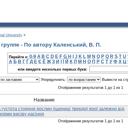
onal University
>
руппе - По автору Каленський, В. П.
0-9
A
B
C
D
E
F
G
H
I
J
K
L
M
N
O
P
Q
R
S
T
U
Перейти к:
А
Б
В
Г
Ґ
Д
Е
Є
Ё
Ж
З
И
І
Ї
Й
К
Л
М
Н
О
П
Р
С
Т
У
Ф
Х
Ц
или введите несколько первых букв:
Упорядочнить:
Вывести на ст
Отображение результатов 1 до 1 из 1
Название
 густота стояння рослин пшениці твердої ярої залежно від
норми висіву насіння
Отображение результатов 1 до 1 из 1