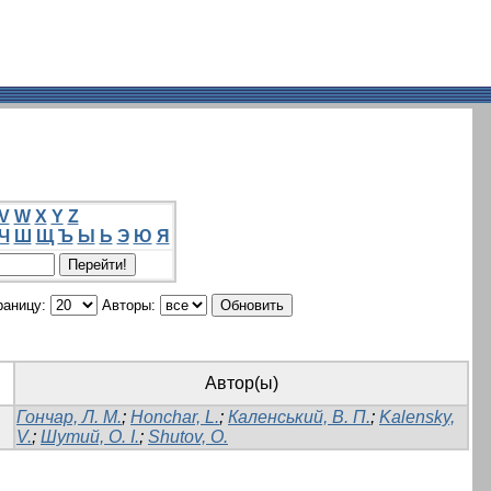
V
W
X
Y
Z
Ч
Ш
Щ
Ъ
Ы
Ь
Э
Ю
Я
раницу:
Авторы:
Автор(ы)
Гончар, Л. М.
;
Honchar, L.
;
Каленський, В. П.
;
Kalensky,
V.
;
Шутий, О. І.
;
Shutov, O.