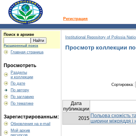
Регистрация
Поиск в архиве
Institutional Repository of Polissia Nati
Расширенный поиск
Просмотр коллекции по г
Главная страница
Просмотреть
Разделы
и коллекции
По дате
Сортировка:
По автору
По заглавию
Дата
По тематике
публикации
Польова схожість та
Зарегистрированным:
2015
ширини міжряддя і 
Обновления на e-mail
Мой архив
ресурсов