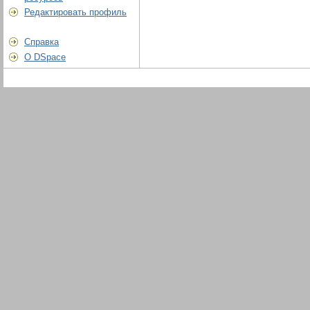
Редактировать профиль
Справка
О DSpace