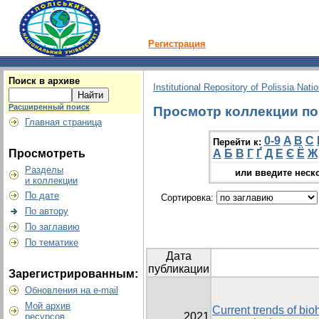
Регистрация
Поиск в архиве
Institutional Repository of Polissia Nati
Расширенный поиск
Просмотр коллекции по 
Главная страница
0-9
A
B
C
Перейти к:
Просмотреть
А
Б
В
Г
Ґ
Д
Е
Є
Ё
Ж
Разделы
или введите неск
и коллекции
По дате
Сортировка:
По автору
По заглавию
По тематике
Дата
публикации
Зарегистрированным:
Обновления на e-mail
Мой архив
Current trends of bi
2021
ресурсов