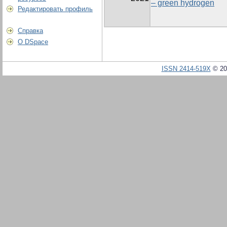
– green hydrogen
Редактировать профиль
Справка
О DSpace
ISSN 2414-519X
© 20