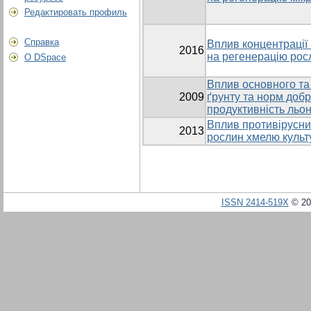
Редактировать профиль
Справка
Вплив концентрації
2016
на регенерацію росл
О DSpace
Вплив основного та
2009
ґрунту та норм добри
продуктивність льо
Вплив противірусни
2013
рослин хмелю культур
ISSN 2414-519X
© 20