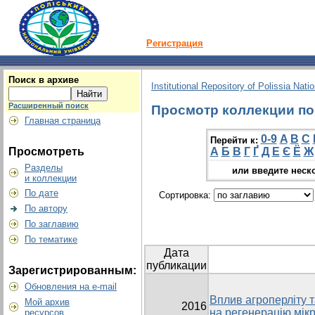
Регистрация
Поиск в архиве
Institutional Repository of Polissia Nati
Расширенный поиск
Просмотр коллекции по г
Главная страница
0-9
A
B
C
Перейти к:
Просмотреть
А
Б
В
Г
Ґ
Д
Е
Є
Ё
Ж
Разделы
или введите неск
и коллекции
По дате
Сортировка:
По автору
По заглавию
По тематике
Дата
публикации
Зарегистрированным:
Обновления на e-mail
Вплив агроперліту 
Мой архив
2016
на регенерацію мікр
ресурсов