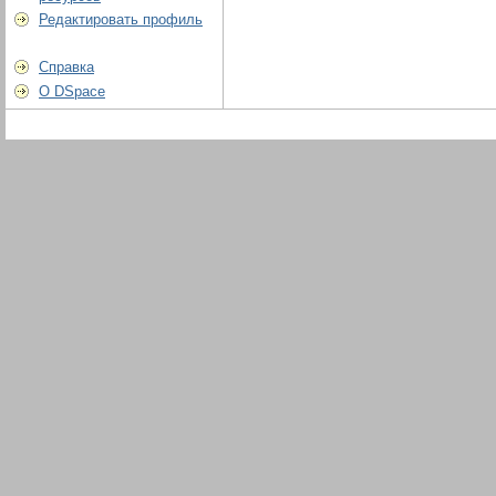
Редактировать профиль
Справка
О DSpace