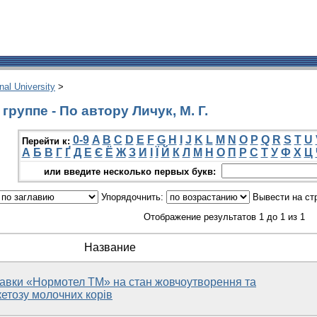
onal University
>
руппе - По автору Личук, М. Г.
0-9
A
B
C
D
E
F
G
H
I
J
K
L
M
N
O
P
Q
R
S
T
U
Перейти к:
А
Б
В
Г
Ґ
Д
Е
Є
Ё
Ж
З
И
І
Ї
Й
К
Л
М
Н
О
П
Р
С
Т
У
Ф
Х
Ц
или введите несколько первых букв:
Упорядочнить:
Вывести на ст
Отображение результатов 1 до 1 из 1
Название
авки «Нормотел ТМ» на стан жовчоутворення та
кетозу молочних корів