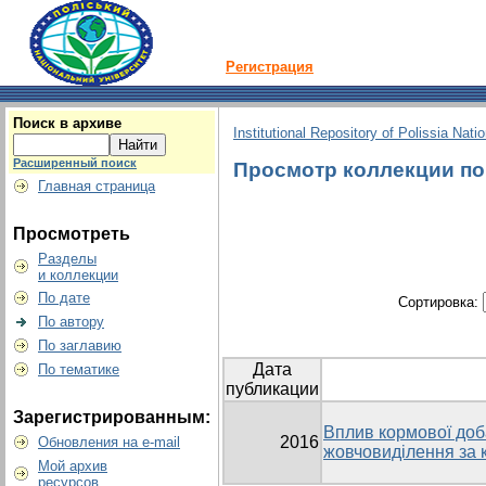
Регистрация
Поиск в архиве
Institutional Repository of Polissia Nati
Расширенный поиск
Просмотр коллекции по г
Главная страница
Просмотреть
Разделы
и коллекции
По дате
Сортировка:
По автору
По заглавию
Дата
По тематике
публикации
Зарегистрированным:
Вплив кормової доб
2016
Обновления на e-mail
жовчовиділення за 
Мой архив
ресурсов