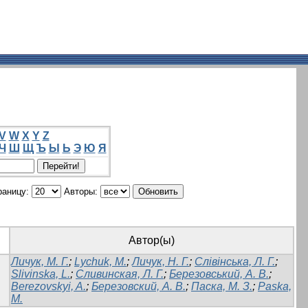
V
W
X
Y
Z
Ч
Ш
Щ
Ъ
Ы
Ь
Э
Ю
Я
раницу:
Авторы:
Автор(ы)
Личук, М. Г.
;
Lychuk, M.
;
Личук, Н. Г.
;
Слівінська, Л. Г.
;
Slivinska, L.
;
Сливинская, Л. Г.
;
Березовський, А. В.
;
Bеrezovskyi, A.
;
Березовский, А. В.
;
Паска, М. З.
;
Paska,
M.