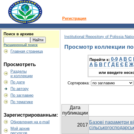
Регистрация
Поиск в архиве
Institutional Repository of Polissia Nati
Расширенный поиск
Просмотр коллекции по 
Главная страница
0-9
A
B
C
Перейти к:
Просмотреть
А
Б
В
Г
Ґ
Д
Е
Є
Ё
Ж
Разделы
или введите неск
и коллекции
По дате
Сортировка:
По автору
По заглавию
По тематике
Дата
публикации
Зарегистрированным:
Обновления на e-mail
Базові параметри в
2017
сільськогосподарсь
Мой архив
ресурсов