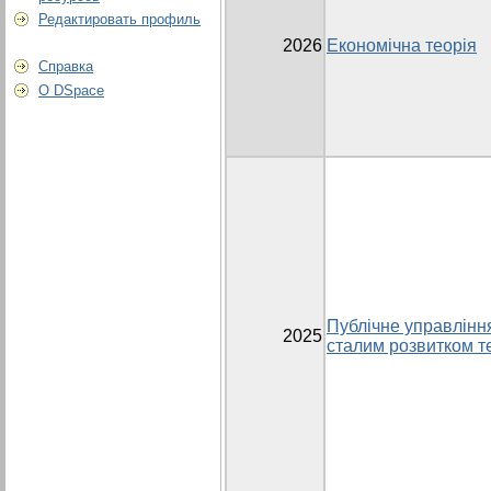
Редактировать профиль
2026
Економічна теорія
Справка
О DSpace
Публічне управлінн
2025
сталим розвитком т