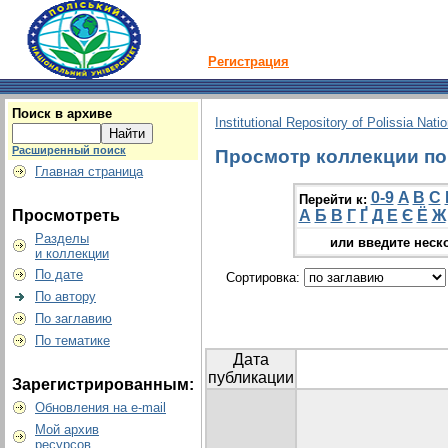
Регистрация
Поиск в архиве
Institutional Repository of Polissia Nati
Расширенный поиск
Просмотр коллекции по 
Главная страница
0-9
A
B
C
Перейти к:
Просмотреть
А
Б
В
Г
Ґ
Д
Е
Є
Ё
Ж
Разделы
или введите неск
и коллекции
По дате
Сортировка:
По автору
По заглавию
По тематике
Дата
публикации
Зарегистрированным:
Обновления на e-mail
Мой архив
ресурсов