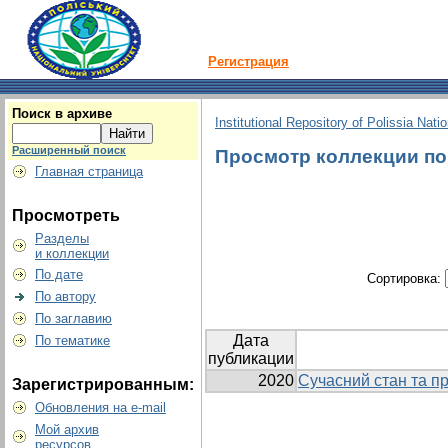
Регистрация
Поиск в архиве
Institutional Repository of Polissia Nati
Расширенный поиск
Просмотр коллекции по 
Главная страница
Просмотреть
Разделы
и коллекции
По дате
Сортировка:
По автору
По заглавию
Дата
По тематике
публикации
2020
Сучасний стан та п
Зарегистрированным:
Обновления на e-mail
Мой архив
ресурсов