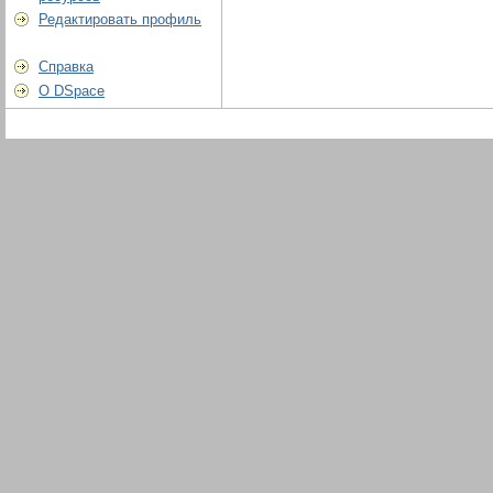
Редактировать профиль
Справка
О DSpace