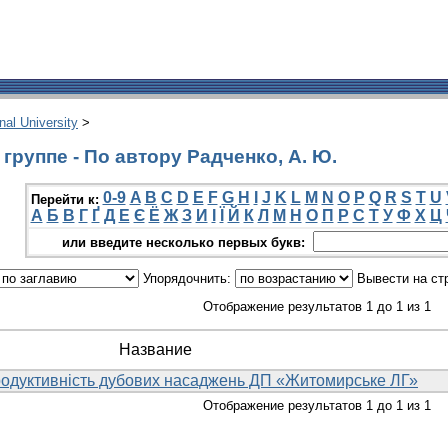
onal University
>
группе - По автору Радченко, А. Ю.
0-9
A
B
C
D
E
F
G
H
I
J
K
L
M
N
O
P
Q
R
S
T
U
Перейти к:
А
Б
В
Г
Ґ
Д
Е
Є
Ё
Ж
З
И
І
Ї
Й
К
Л
М
Н
О
П
Р
С
Т
У
Ф
Х
Ц
или введите несколько первых букв:
Упорядочнить:
Вывести на ст
Отображение результатов 1 до 1 из 1
Название
родуктивність дубових насаджень ДП «Житомирське ЛГ»
Отображение результатов 1 до 1 из 1