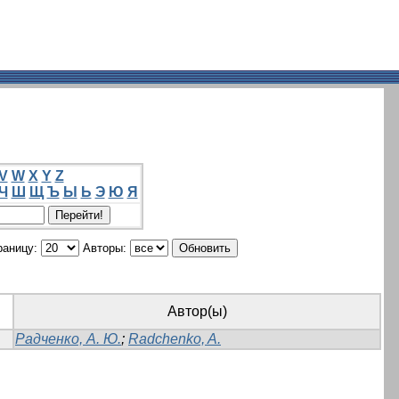
V
W
X
Y
Z
Ч
Ш
Щ
Ъ
Ы
Ь
Э
Ю
Я
раницу:
Авторы:
Автор(ы)
Радченко, А. Ю.
;
Radchenko, A.