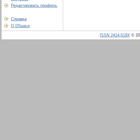
Редактировать профиль
Справка
О DSpace
ISSN 2414-519X
© 20