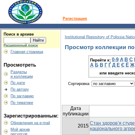
Регистрация
Поиск в архиве
Institutional Repository of Polissia Nati
Расширенный поиск
Просмотр коллекции по г
Главная страница
0-9
A
B
C
Перейти к:
Просмотреть
А
Б
В
Г
Ґ
Д
Е
Є
Ё
Ж
Разделы
или введите неск
и коллекции
По дате
Сортировка:
По автору
По заглавию
По тематике
Дата
публикации
Зарегистрированным:
Обновления на e-mail
Стан здоров'я студ
2015
національного агрое
Мой архив
ресурсов