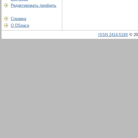
Редактировать профиль
Справка
О DSpace
ISSN 2414-519X
© 20