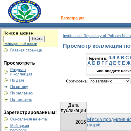
Регистрация
Поиск в архиве
Institutional Repository of Polissia Nati
Расширенный поиск
Просмотр коллекции по г
Главная страница
0-9
A
B
C
Перейти к:
Просмотреть
А
Б
В
Г
Ґ
Д
Е
Є
Ё
Ж
Разделы
или введите неск
и коллекции
По дате
Сортировка:
По автору
По заглавию
По тематике
Дата
публикации
Зарегистрированным:
Обновления на e-mail
М'ясна продуктивніс
2016
нутрій
Мой архив
ресурсов