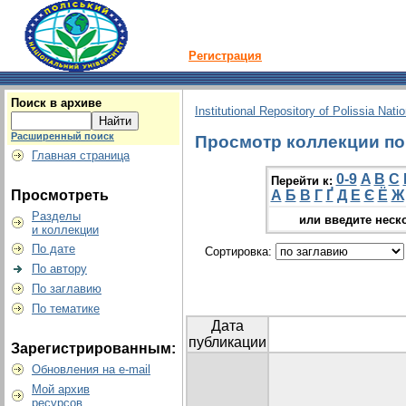
Регистрация
Поиск в архиве
Institutional Repository of Polissia Nati
Расширенный поиск
Просмотр коллекции по г
Главная страница
0-9
A
B
C
Перейти к:
Просмотреть
А
Б
В
Г
Ґ
Д
Е
Є
Ё
Ж
Разделы
или введите неск
и коллекции
По дате
Сортировка:
По автору
По заглавию
По тематике
Дата
публикации
Зарегистрированным:
Обновления на e-mail
Мой архив
ресурсов