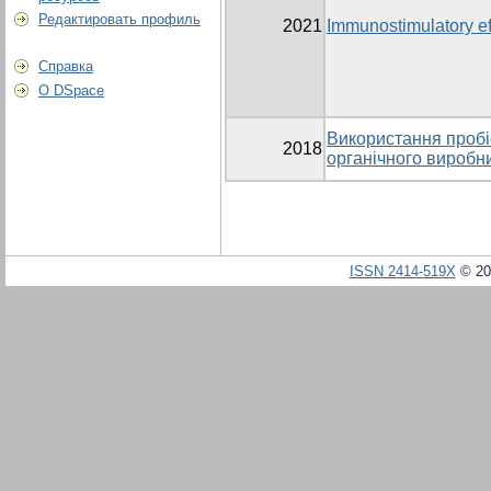
Редактировать профиль
2021
Immunostimulatory eff
Справка
О DSpace
Використання пробі
2018
органічного виробн
ISSN 2414-519X
© 20