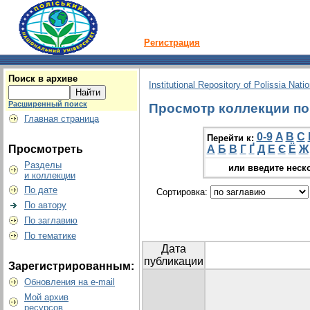
Регистрация
Поиск в архиве
Institutional Repository of Polissia Nati
Расширенный поиск
Просмотр коллекции по г
Главная страница
0-9
A
B
C
Перейти к:
Просмотреть
А
Б
В
Г
Ґ
Д
Е
Є
Ё
Ж
Разделы
или введите неск
и коллекции
По дате
Сортировка:
По автору
По заглавию
По тематике
Дата
публикации
Зарегистрированным:
Обновления на e-mail
Мой архив
ресурсов