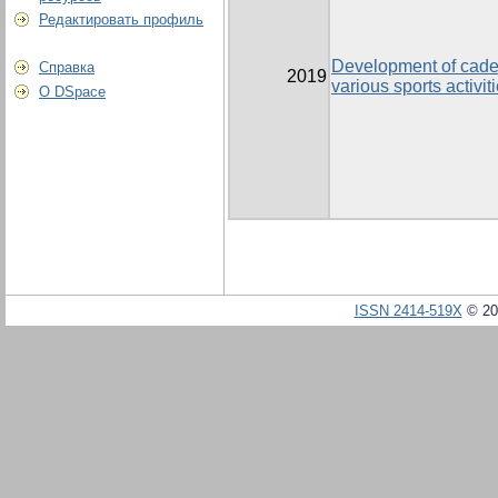
Редактировать профиль
Development of cadets
Справка
2019
various sports activit
О DSpace
ISSN 2414-519X
© 20