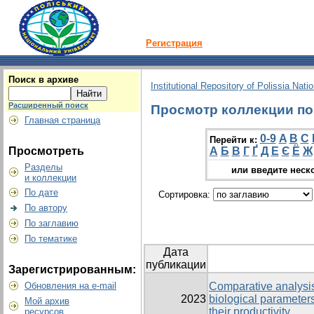
Регистрация
Поиск в архиве
Institutional Repository of Polissia Nati
Расширенный поиск
Просмотр коллекции по 
Главная страница
0-9
A
B
C
Перейти к:
Просмотреть
А
Б
В
Г
Ґ
Д
Е
Є
Ё
Ж
Разделы
или введите неск
и коллекции
По дате
Сортировка:
По автору
По заглавию
По тематике
Дата
публикации
Зарегистрированным:
Обновления на e-mail
Comparative analysi
2023
biological parameters
Мой архив
their productivity
ресурсов