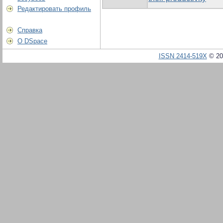
Редактировать профиль
Справка
О DSpace
ISSN 2414-519X
© 20