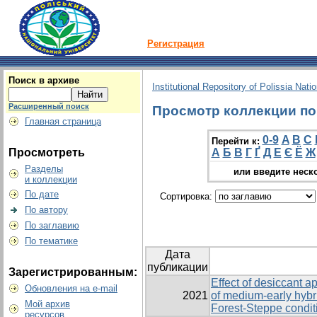
Регистрация
Поиск в архиве
Institutional Repository of Polissia Nati
Расширенный поиск
Просмотр коллекции по 
Главная страница
0-9
A
B
C
Перейти к:
Просмотреть
А
Б
В
Г
Ґ
Д
Е
Є
Ё
Ж
Разделы
или введите неск
и коллекции
По дате
Сортировка:
По автору
По заглавию
По тематике
Дата
публикации
Зарегистрированным:
Effect of desiccant a
Обновления на e-mail
2021
of medium-early hybr
Мой архив
Forest-Steppe condit
ресурсов