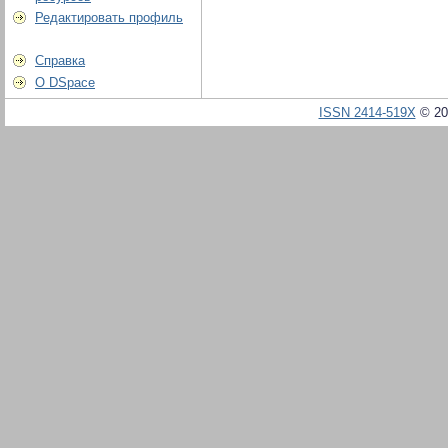
Редактировать профиль
Справка
О DSpace
ISSN 2414-519X
© 20