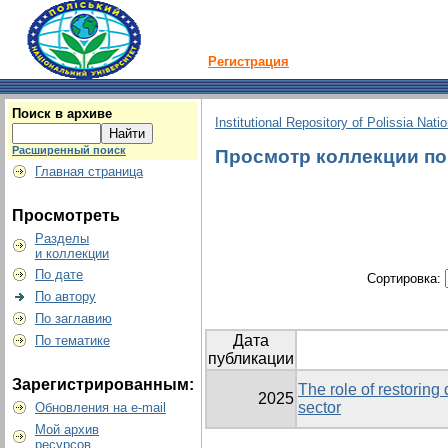
Регистрация
Поиск в архиве
Institutional Repository of Polissia Nati
Расширенный поиск
Просмотр коллекции по 
Главная страница
Просмотреть
Разделы
и коллекции
По дате
Сортировка:
По автору
По заглавию
Дата
По тематике
публикации
Зарегистрированным:
The role of restoring 
2025
sector
Обновления на e-mail
Мой архив
ресурсов