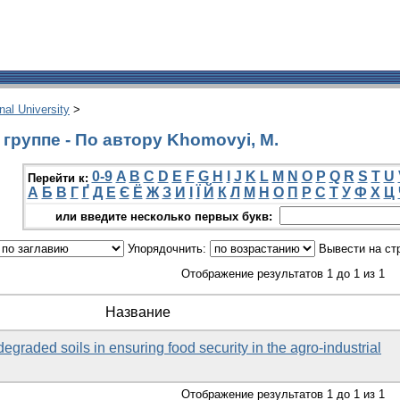
onal University
>
группе - По автору Khomovyi, M.
0-9
A
B
C
D
E
F
G
H
I
J
K
L
M
N
O
P
Q
R
S
T
U
Перейти к:
А
Б
В
Г
Ґ
Д
Е
Є
Ё
Ж
З
И
І
Ї
Й
К
Л
М
Н
О
П
Р
С
Т
У
Ф
Х
Ц
или введите несколько первых букв:
Упорядочнить:
Вывести на ст
Отображение результатов 1 до 1 из 1
Название
degraded soils in ensuring food security in the agro-industrial
Отображение результатов 1 до 1 из 1