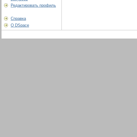
Редактировать профиль
Справка
О DSpace