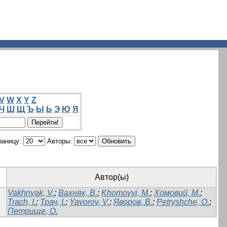
V
W
X
Y
Z
Ч
Ш
Щ
Ъ
Ы
Ь
Э
Ю
Я
раницу:
Авторы:
Автор(ы)
Vakhnyak, V.
;
Вахняк, В.
;
Khomovyi, M.
;
Хомовий, М.
;
Trach, I.
;
Трач, І.
;
Yavorov, V.
;
Яворов, В.
;
Petryshche, O.
;
Петрище, О.