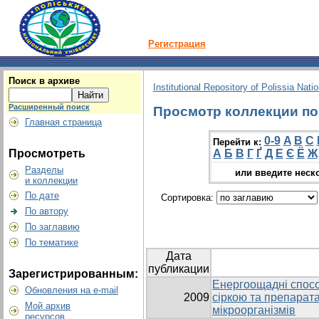
Регистрация
Поиск в архиве
Institutional Repository of Polissia Nati
Расширенный поиск
Просмотр коллекции по 
Главная страница
0-9
A
B
C
Перейти к:
Просмотреть
А
Б
В
Г
Ґ
Д
Е
Є
Ё
Ж
Разделы
или введите неск
и коллекции
По дате
Сортировка:
По автору
По заглавию
По тематике
Дата
публикации
Зарегистрированным:
Енергоощадні спосо
Обновления на e-mail
2009
сіркою та препара
Мой архив
мікроорганізмів
ресурсов