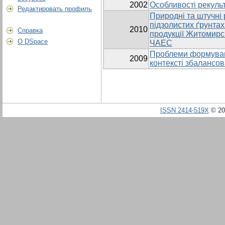
2002
Особливості рекульт
Редактировать профиль
Природні та штучні 
підзолистих ґрунтах
2010
Справка
продукції Житомирсь
О DSpace
ЧАЕС
Проблеми формуванн
2009
контексті збалансов
ISSN 2414-519X
© 20