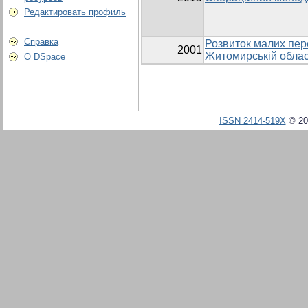
Редактировать профиль
Справка
Розвиток малих пер
2001
Житомирській облас
О DSpace
ISSN 2414-519X
© 20