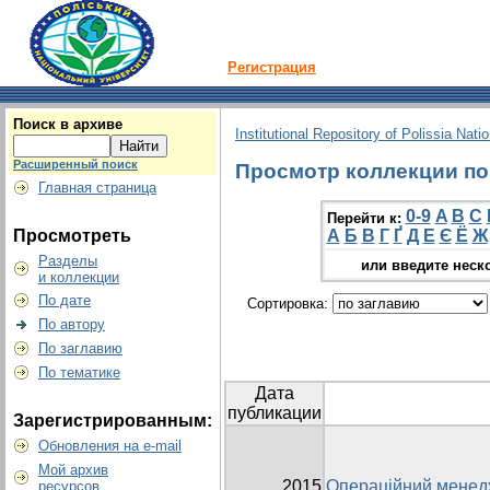
Регистрация
Поиск в архиве
Institutional Repository of Polissia Nati
Расширенный поиск
Просмотр коллекции по г
Главная страница
0-9
A
B
C
Перейти к:
Просмотреть
А
Б
В
Г
Ґ
Д
Е
Є
Ё
Ж
Разделы
или введите неск
и коллекции
По дате
Сортировка:
По автору
По заглавию
По тематике
Дата
публикации
Зарегистрированным:
Обновления на e-mail
Мой архив
2015
Операційний менед
ресурсов