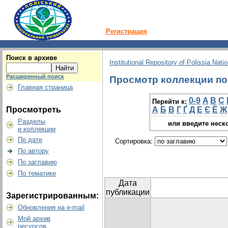
Регистрация
Поиск в архиве
Institutional Repository of Polissia Nati
Расширенный поиск
Просмотр коллекции по г
Главная страница
0-9
A
B
C
Перейти к:
Просмотреть
А
Б
В
Г
Ґ
Д
Е
Є
Ё
Ж
Разделы
или введите неск
и коллекции
По дате
Сортировка:
По автору
По заглавию
По тематике
Дата
публикации
Зарегистрированным:
Обновления на e-mail
Мой архив
ресурсов