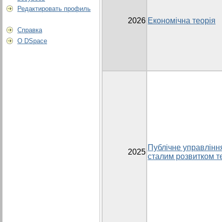
Редактировать профиль
2026
Економічна теорія
Справка
О DSpace
Публічне управлінн
2025
сталим розвитком т