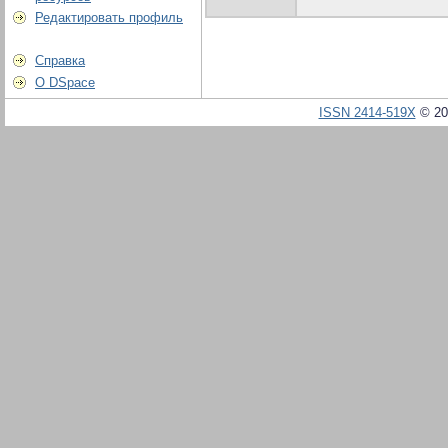
Редактировать профиль
Справка
О DSpace
ISSN 2414-519X
© 20