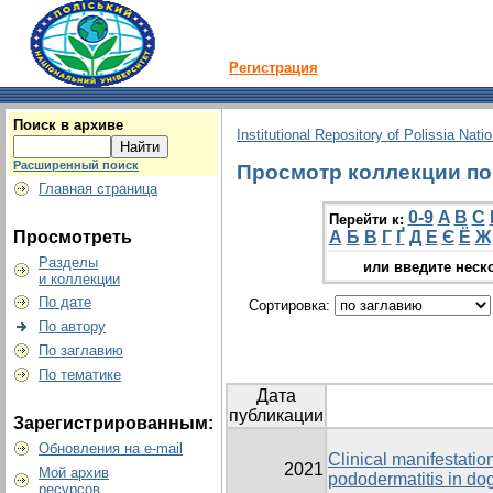
Регистрация
Поиск в архиве
Institutional Repository of Polissia Nati
Расширенный поиск
Просмотр коллекции по 
Главная страница
0-9
A
B
C
Перейти к:
Просмотреть
А
Б
В
Г
Ґ
Д
Е
Є
Ё
Ж
Разделы
или введите неск
и коллекции
По дате
Сортировка:
По автору
По заглавию
По тематике
Дата
публикации
Зарегистрированным:
Обновления на e-mail
Clinical manifestatio
2021
Мой архив
pododermatitis in do
ресурсов