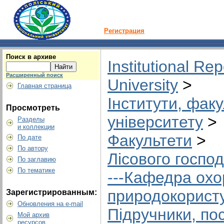
Регистрация
Поиск в архиве
Institutional Rep
Расширенный поиск
University
>
Главная страница
Інститути, факу
Просмотреть
університету
>
Разделы
и коллекции
Факультети
>
По дате
По автору
Лісового господ
По заглавию
По тематике
---Кафедра охо
природокорист
Зарегистрированным:
Обновления на e-mail
Підручники, по
Мой архив
ресурсов