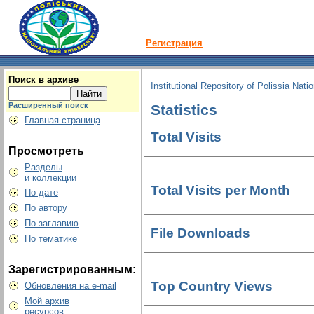
Регистрация
Поиск в архиве
Institutional Repository of Polissia Nati
Расширенный поиск
Statistics
Главная страница
Total Visits
Просмотреть
Разделы
и коллекции
Total Visits per Month
По дате
По автору
По заглавию
File Downloads
По тематике
Зарегистрированным:
Top Country Views
Обновления на e-mail
Мой архив
ресурсов