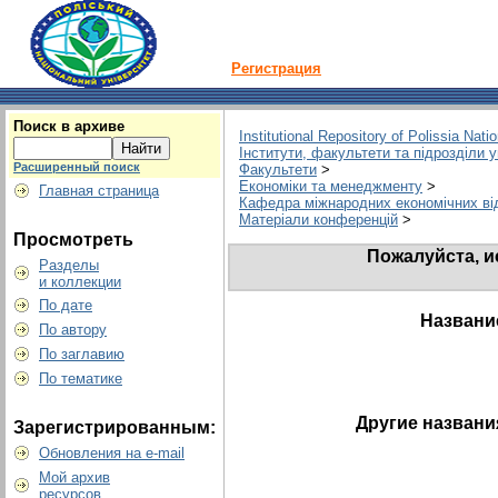
Регистрация
Поиск в архиве
Institutional Repository of Polissia Nati
Інститути, факультети та підрозділи 
Расширенный поиск
Факультети
>
Економіки та менеджменту
>
Главная страница
Кафедра міжнародних економічних відн
Матеріали конференцій
>
Просмотреть
Пожалуйста, и
Разделы
и коллекции
По дате
Названи
По автору
По заглавию
По тематике
Другие названи
Зарегистрированным:
Обновления на e-mail
Мой архив
ресурсов