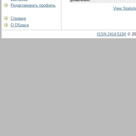
Редактировать профиль
View Statist
Справка
О DSpace
ISSN 2414-519X
© 20