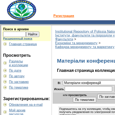
Регистрация
Поиск в архиве
Institutional Repository of Polissia Nati
Інститути, факультети та підрозділи 
Расширенный поиск
Факультети
>
Економіки та менеджменту
>
Главная страница
Кафедра менеджменту та маркетингу
Просмотреть
Матеріали конференці
Разделы
и коллекции
Главная страница коллекци
По дате
По автору
По заглавию
В:
По тематике
Искать
или
просмотреть
Зарегистрированным:
Обновления на e-mail
Подпишитесь на эту коллекцию, чтобы е
Мой архив
получать уведомления по электронной по
ресурсов
добавлениях