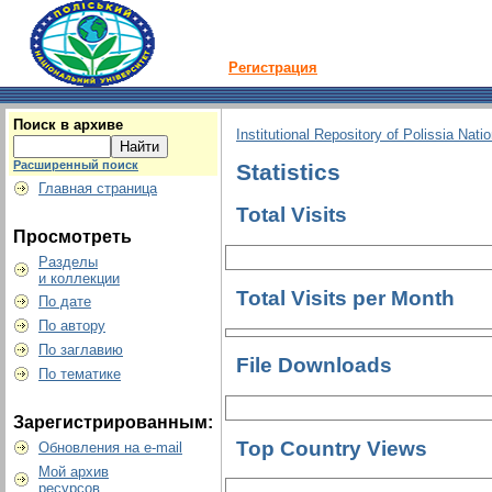
Регистрация
Поиск в архиве
Institutional Repository of Polissia Nati
Расширенный поиск
Statistics
Главная страница
Total Visits
Просмотреть
Разделы
и коллекции
Total Visits per Month
По дате
По автору
По заглавию
File Downloads
По тематике
Зарегистрированным:
Top Country Views
Обновления на e-mail
Мой архив
ресурсов