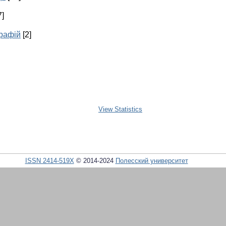
7]
графій
[2]
View Statistics
ISSN 2414-519X
© 2014-2024
Полесский университет