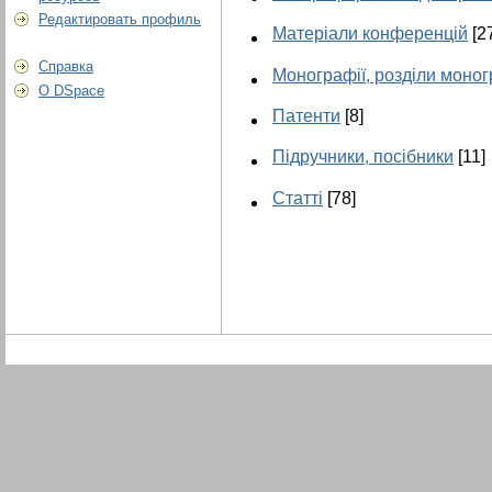
Редактировать профиль
Матеріали конференцій
[2
Справка
Монографії, розділи моно
О DSpace
Патенти
[8]
Підручники, посібники
[11]
Статті
[78]