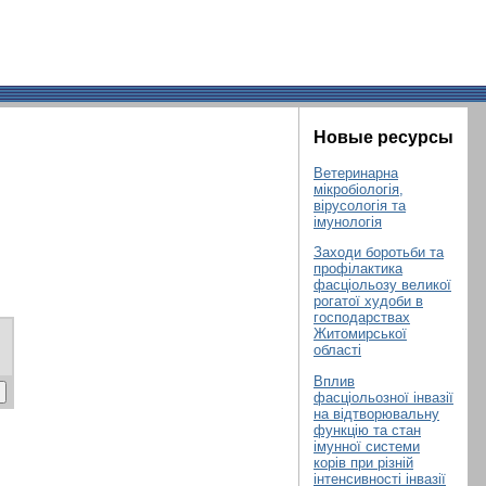
Новые ресурсы
Ветеринарна
мікробіологія,
вірусологія та
імунологія
Заходи боротьби та
профілактика
фасціольозу великої
рогатої худоби в
господарствах
Житомирської
області
Вплив
фасціольозної інвазії
на відтворювальну
функцію та стан
імунної системи
корів при різній
інтенсивності інвазії