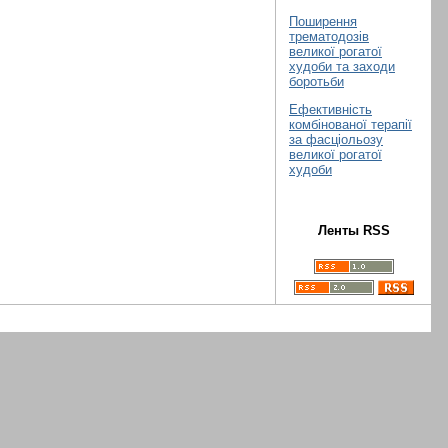
Поширення
трематодозів
великої рогатої
худоби та заходи
боротьби
Ефективність
комбінованої терапії
за фасціольозу
великої рогатої
худоби
Ленты RSS