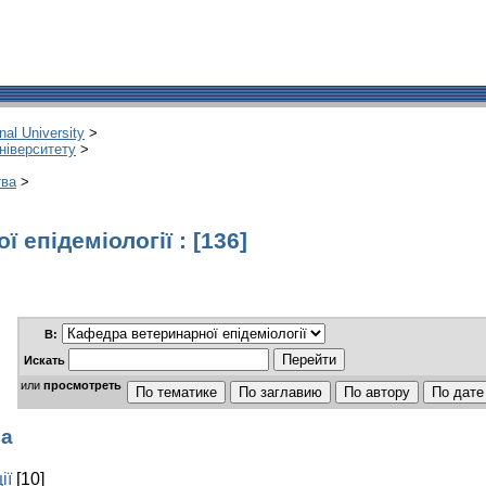
onal University
>
університету
>
тва
>
 епідеміології : [136]
В:
Искать
или
просмотреть
ла
ії
[10]