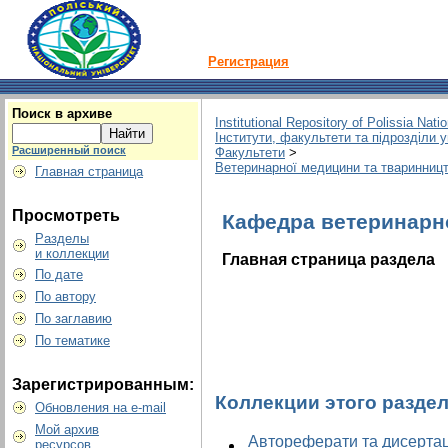
Регистрация
Поиск в архиве
Institutional Repository of Polissia Nati
Інститути, факультети та підрозділи 
Расширенный поиск
Факультети
>
Ветеринарної медицини та тваринниц
Главная страница
Просмотреть
Кафедра ветеринарної
Разделы
и коллекции
Главная страница раздела
По дате
По автору
По заглавию
По тематике
Зарегистрированным:
Коллекции этого разде
Обновления на e-mail
Мой архив
Автореферати та дисертац
ресурсов