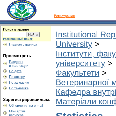
Регистрация
Поиск в архиве
Institutional Rep
Расширенный поиск
University
>
Главная страница
Інститути, факу
Просмотреть
університету
>
Разделы
и коллекции
Факультети
>
По дате
По автору
Ветеринарної 
По заглавию
По тематике
Кафедра внутрі
Матеріали кон
Зарегистрированным:
Обновления на e-mail
Мой архив
ресурсов