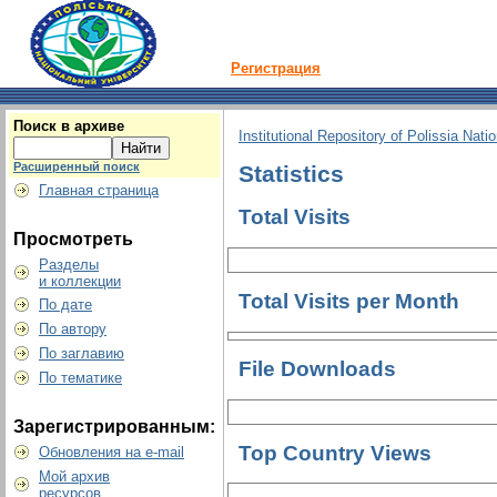
Регистрация
Поиск в архиве
Institutional Repository of Polissia Nati
Расширенный поиск
Statistics
Главная страница
Total Visits
Просмотреть
Разделы
и коллекции
Total Visits per Month
По дате
По автору
По заглавию
File Downloads
По тематике
Зарегистрированным:
Top Country Views
Обновления на e-mail
Мой архив
ресурсов