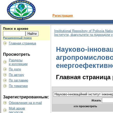
Регистрация
Поиск в архиве
Institutional Repository of Polissia Nati
Інститути, факультети та підрозділи 
Расширенный поиск
Главная страница
Науково-інновац
Просмотреть
агропромислово
Разделы
енергоефективнос
и коллекции
По дате
По автору
Главная страница 
По заглавию
По тематике
Зарегистрированным:
Искать
Обновления на e-mail
или
просмотреть
Мой архив
ресурсов