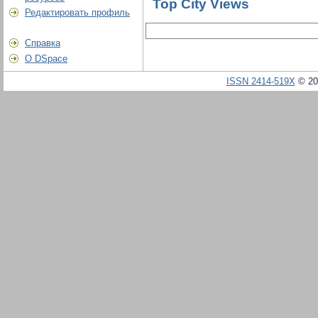
Top City Views
Редактировать профиль
Справка
О DSpace
ISSN 2414-519X
© 20