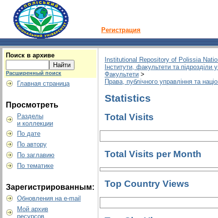
Регистрация
Поиск в архиве
Institutional Repository of Polissia Nati
Інститути, факультети та підрозділи 
Расширенный поиск
Факультети
>
Права, публічного управління та наці
Главная страница
Statistics
Просмотреть
Total Visits
Разделы
и коллекции
По дате
По автору
Total Visits per Month
По заглавию
По тематике
Top Country Views
Зарегистрированным:
Обновления на e-mail
Мой архив
ресурсов