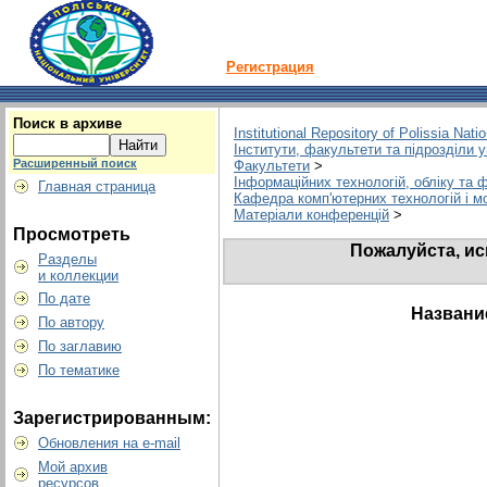
Регистрация
Поиск в архиве
Institutional Repository of Polissia Nati
Інститути, факультети та підрозділи 
Расширенный поиск
Факультети
>
Інформаційних технологій, обліку та ф
Главная страница
Кафедра комп'ютерних технологій і 
Матеріали конференцій
>
Просмотреть
Пожалуйста, ис
Разделы
и коллекции
По дате
Названи
По автору
По заглавию
По тематике
Зарегистрированным:
Обновления на e-mail
Мой архив
ресурсов