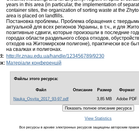
years in this area (in particular, the implementation of separat
container sites, the organization of sorting waste at the Zhyto
area is placed on landfills.
Постановка проблемы. Проблема обращения с твердыми
актуальной для всех регионов Украины, в т.ч., и для Ж
позитивные сдвиги, которые произошли в последние годы
городах области раздельного сбора отходов, обустройс
отходов на Житомирском полигоне), практически все б
на свалках и полигонах.
I:
http://ir.znau.edu.ua/handle/123456789/9230
х:
Матеріали конференцій
Файлы этого ресурса:
Файл
Описание
Размер
Формат
Nauka_Osvita_2017_93-97.pdf
3,85 MB
Adobe PDF
View Statistics
Все ресурсы в архиве электронных ресурсов защищены авторским правом