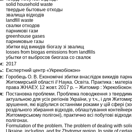
solid household waste
твердые бытовые отходы
звалища відходів
landfill waste
свалки отходов
парникові гази
greenhouse gases
парниковые газы
збитки від викидів біогазу зі звалищ
losses from biogas emissions from landfills
убытки от выбросов биогаза со свалок
и:
2017
ь:
Експертний центр «Укрекобіокон»
е:
Горобець О. В. Економічні збитки внаслідок викидів парни
Житомирській області // Наука. Освіта. Практика : матеріал
права ЖНАЕУ, 12 жовт. 2017 р. – Житомир : Укрекобіокон,
я:
Постановка проблеми. Проблема поводження з твердими
актуальною для усіх регіонів України, у т.ч., і для Житом
зрушення, які відбулися останніми роками у цій сфері (з
роздільного збирання відходів, облаштування контейнерн
Житомирському полігоні), практично всі побутові відход
полігонах.
Formulation of the problem. The problem of dealing with solid
Ukraine, including, and for Zhytomyr region. In spite of cert