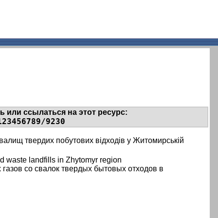
 или ссылаться на этот ресурс:
123456789/9230
 звалищ твердих побутових відходів у Житомирській
 waste landfills in Zhytomyr region
газов со свалок твердых бытовых отходов в