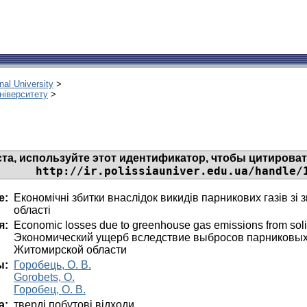
onal University
>
університету
>
та, используйте этот идентификатор, чтобы цитировать
http://ir.polissiauniver.edu.ua/handle/
е:
Економічні збитки внаслідок викидів парникових газів зі
області
я:
Economic losses due to greenhouse gas emissions from solid
Экономический ущерб вследствие выбросов парниковых 
Житомирской области
ы:
Горобець, О. В.
Gorobets, O.
Горобец, О. В.
а:
тверді побутові відходи