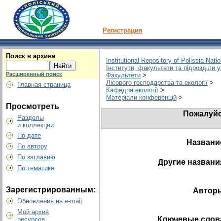
Регистрация
Поиск в архиве
Institutional Repository of Polissia Nati
Інститути, факультети та підрозділи 
Расширенный поиск
Факультети
>
Лісового господарства та екології
>
Главная страница
Кафедра екології
>
Матеріали конференцій
>
Просмотреть
Пожалуйс
Разделы
и коллекции
По дате
Названи
По автору
По заглавию
Другие названи
По тематике
Зарегистрированным:
Автор
Обновления на e-mail
Мой архив
Ключевые слов
ресурсов