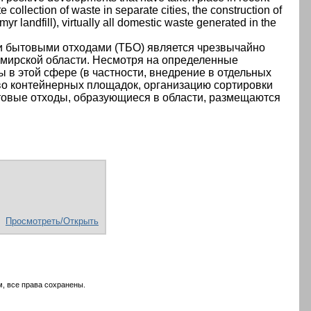
e collection of waste in separate cities, the construction of
myr landfill), virtually all domestic waste generated in the
 бытовыми отходами (ТБО) является чрезвычайно
итомирской области. Несмотря на определенные
 в этой сфере (в частности, внедрение в отдельных
тво контейнерных площадок, организацию сортировки
ытовые отходы, образующиеся в области, размещаются
Просмотреть/Открыть
, все права сохранены.