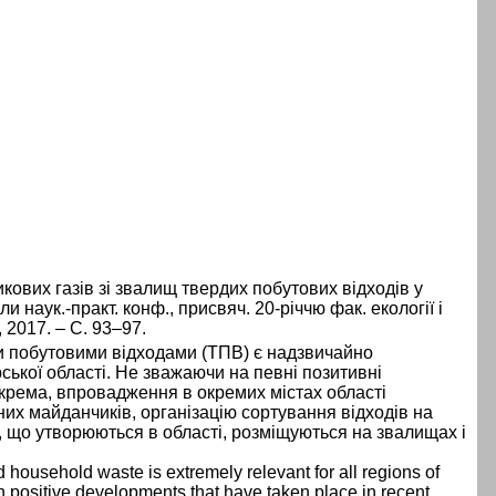
кових газів зі звалищ твердих побутових відходів у
и наук.-практ. конф., присвяч. 20-річчю фак. екології і
 2017. – С. 93–97.
 побутовими відходами (ТПВ) є надзвичайно
ирської області. Не зважаючи на певні позитивні
окрема, впровадження в окремих містах області
их майданчиків, організацію сортування відходів на
и, що утворюються в області, розміщуються на звалищах і
 household waste is extremely relevant for all regions of
ain positive developments that have taken place in recent