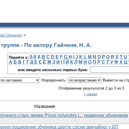
onal University
>
руппе - По автору Гайченя, Н. А.
0-9
A
B
C
D
E
F
G
H
I
J
K
L
M
N
O
P
Q
R
S
T
U
Перейти к:
А
Б
В
Г
Ґ
Д
Е
Є
Ё
Ж
З
И
І
Ї
Й
К
Л
М
Н
О
П
Р
С
Т
У
Ф
Х
Ц
или введите несколько первых букв:
Упорядочнить:
Вывести на ст
Отображение результатов 2 до 3 из 3
< назад
Название
гічного стану дерев Pinus sylvestris L., уражених збудником
ення поширення збудника шютте сосни звичайної у ДП