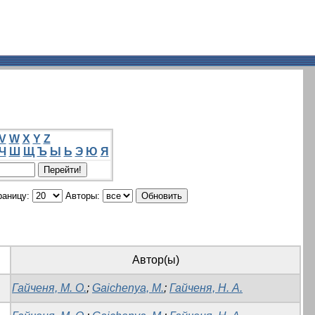
V
W
X
Y
Z
Ч
Ш
Щ
Ъ
Ы
Ь
Э
Ю
Я
раницу:
Авторы:
Автор(ы)
Гайченя, М. О.
;
Gaichenya, M.
;
Гайченя, Н. А.