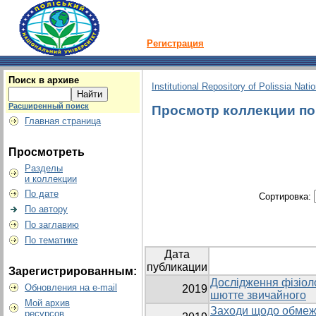
Регистрация
Поиск в архиве
Institutional Repository of Polissia Nati
Расширенный поиск
Просмотр коллекции по г
Главная страница
Просмотреть
Разделы
и коллекции
По дате
Сортировка:
По автору
По заглавию
По тематике
Дата
публикации
Зарегистрированным:
Дослідження фізіоло
Обновления на e-mail
2019
шютте звичайного
Мой архив
Заходи щодо обмеж
ресурсов