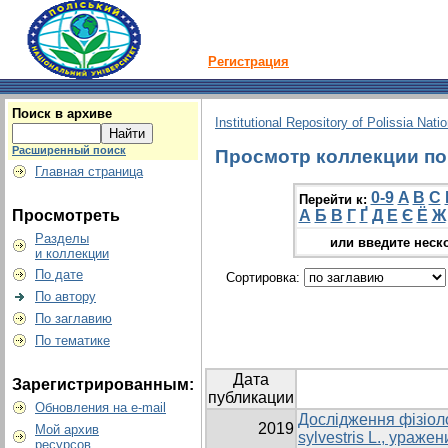
Регистрация
Поиск в архиве
Institutional Repository of Polissia Nati
Расширенный поиск
Просмотр коллекции по г
Главная страница
0-9
A
B
C
Перейти к:
Просмотреть
А
Б
В
Г
Ґ
Д
Е
Є
Ё
Ж
Разделы
или введите неск
и коллекции
По дате
Сортировка:
По автору
По заглавию
По тематике
Дата
Зарегистрированным:
публикации
Обновления на e-mail
Дослідження фізіоло
2019
Мой архив
sylvestris L., ураж
ресурсов