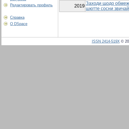
Заходи щодо обмеж
Редактировать профиль
2019
шютте сосни звичай
Справка
О DSpace
ISSN 2414-519X
© 20