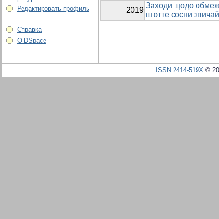
Заходи щодо обмеж
Редактировать профиль
2019
шютте сосни звичай
Справка
О DSpace
ISSN 2414-519X
© 20