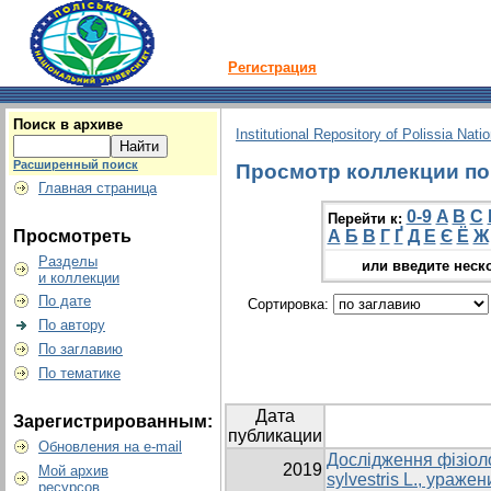
Регистрация
Поиск в архиве
Institutional Repository of Polissia Nati
Расширенный поиск
Просмотр коллекции по 
Главная страница
0-9
A
B
C
Перейти к:
Просмотреть
А
Б
В
Г
Ґ
Д
Е
Є
Ё
Ж
Разделы
или введите неск
и коллекции
По дате
Сортировка:
По автору
По заглавию
По тематике
Дата
Зарегистрированным:
публикации
Обновления на e-mail
Дослідження фізіоло
2019
Мой архив
sylvestris L., ураж
ресурсов